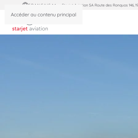
FRANÇAIS
Starjet Aviation SA Route des Ronquos 146, 1
Accéder au contenu principal