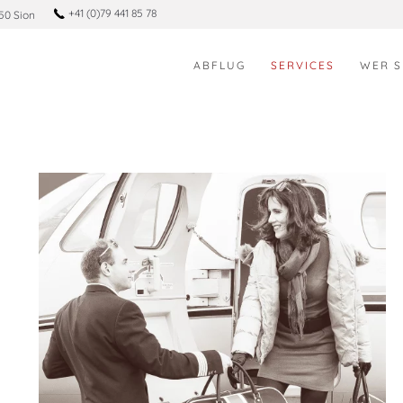
+41 (0)79 441 85 78
50 Sion
ABFLUG
SERVICES
WER S