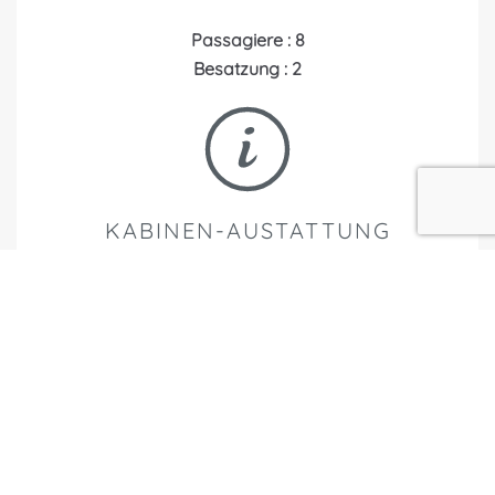
Passagiere : 8
Besatzung : 2
KABINEN-AUSTATTUNG
• Klimaanlage
• Kleiderschrank
• Bar mit heissen und kalten Getränken
• Toiletten