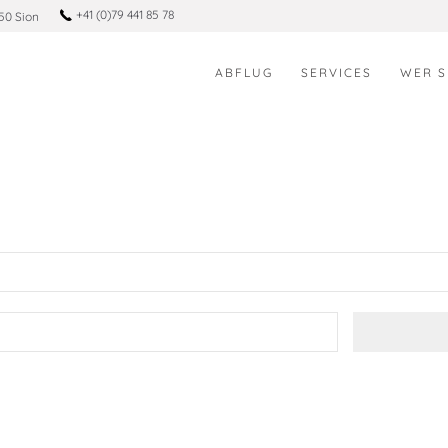
+41 (0)79 441 85 78
50 Sion
ABFLUG
SERVICES
WER S